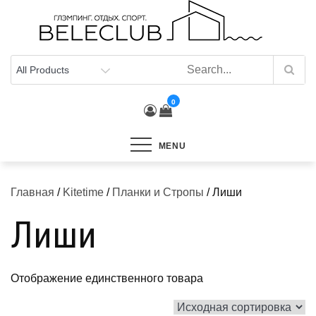
Skip
to
content
0
MENU
Главная
/
Kitetime
/
Планки и Стропы
/ Лиши
Лиши
Отображение единственного товара