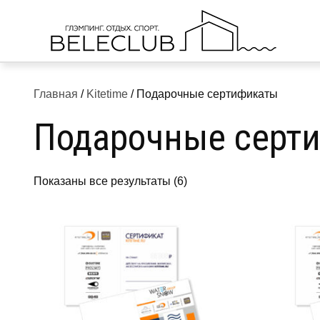
Skip
to
content
Главная
/
Kitetime
/ Подарочные сертификаты
Подарочные серт
Показаны все результаты (6)