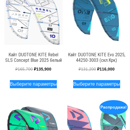
(44260-
3012-
C02,
медн./
пурпурн.),
C02
(скл.Крк)
Кайт DUOTONE KITE Rebel
Кайт DUOTONE KITE Evo 2025,
SLS Concept Blue 2025 белый
44250-3003 (скл.Крк)
Первоначальная
Текущая
Первоначальная
Текуща
₽
165,700
₽
135,900
₽
131,200
₽
116,000
цена
цена:
цена
цена:
Этот
Этот
Выберите параметры
Выберите параметры
составляла
₽135,900.
составляла
₽116,00
товар
това
₽165,700.
₽131,200.
имеет
имее
несколько
неск
Распродажа!
вариаций.
вари
Опции
Опц
можно
мож