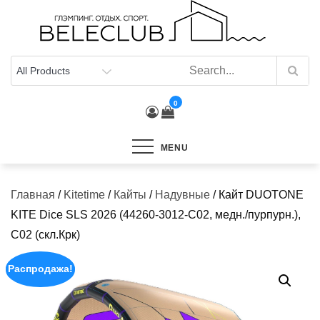
Skip
to
content
0
MENU
Главная
/
Kitetime
/
Кайты
/
Надувные
/ Кайт DUOTONE
KITE Dice SLS 2026 (44260-3012-C02, медн./пурпурн.),
C02 (скл.Крк)
Распродажа!