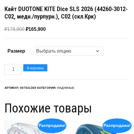
Кайт DUOTONE KITE Dice SLS 2026 (44260-3012-
C02, медн./пурпурн.), C02 (скл.Крк)
Первоначальная
Текущая
₽
178,900
₽
165,900
цена
цена:
составляла
₽165,900.
Размер
₽178,900.
Количество
В корзину
товара
Кайт
АРТИКУЛ:
007541369
КАТЕГОРИЯ:
НАДУВНЫЕ
DUOTONE
KITE
Похожие товары
Dice
SLS
Распродажа!
Распродажа!
2026