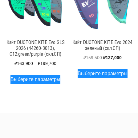
выбрать
выб
на
на
странице
стра
товара.
това
Кайт DUOTONE KITE Evo SLS
Кайт DUOTONE KITE Evo 2024
2026 (44260-3013),
зеленый (скл.СП)
C12:green/purple (скл.СП)
Первоначальная
Текуща
₽
159,500
₽
127,000
₽
163,900
–
₽
199,700
цена
цена:
Этот
Выберите параметры
Этот
составляла
₽127,00
това
Выберите параметры
товар
₽159,500.
имее
имеет
неск
несколько
вари
вариаций.
Опц
Опции
мож
можно
выб
выбрать
на