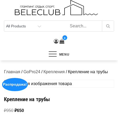
Skip
to
content
0
MENU
Главная
/
GoPro24
/
Крепления
/ Крепление на трубы
Распродажа!
Крепление на трубы
Первоначальная
Текущая
₽
950
₽
650
цена
цена: