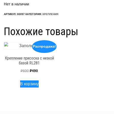
Нет в наличии
составляла
₽650.
₽950.
АРТИКУЛ:
00097
КАТЕГОРИЯ:
КРЕПЛЕНИЯ
Похожие товары
Распродажа!
Крепление присоска с низкой
базой RL281
Первоначальная
Текущая
₽
600
₽
490
цена
цена:
В корзину
составляла
₽490.
₽600.