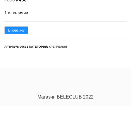
цена
цена:
1 в наличии
составляла
₽490.
₽600.
Количество
В корзину
товара
Крепление
АРТИКУЛ:
00631
КАТЕГОРИЯ:
КРЕПЛЕНИЯ
присоска
с
низкой
базой
RL281
Магазин BELECLUB 2022