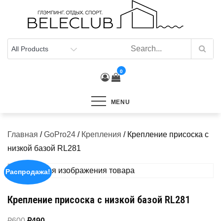
Skip
to
content
0
MENU
Главная
/
GoPro24
/
Крепления
/ Крепление присоска с
низкой базой RL281
Распродажа!
Крепление присоска с низкой базой RL281
Первоначальная
Текущая
₽
600
₽
490