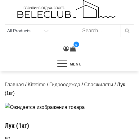
Skip
to
content
0
MENU
Главная
/
Kitetime
/
Гидроодежда
/
Спасжилеты
/ Лук
(1кг)
Лук (1кг)
₽
0