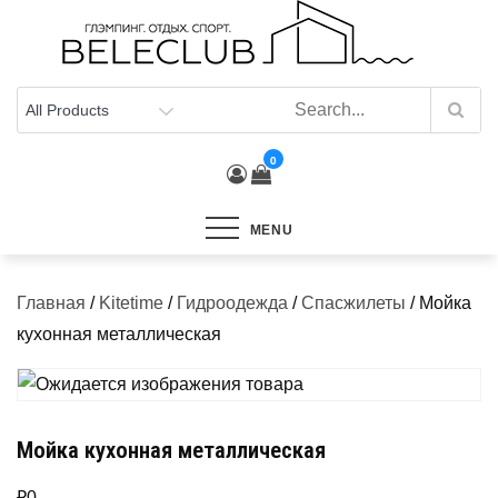
Skip
to
content
0
MENU
Главная
/
Kitetime
/
Гидроодежда
/
Спасжилеты
/ Мойка
кухонная металлическая
Мойка кухонная металлическая
₽
0