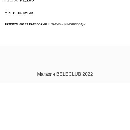
цена
цена:
Нет в наличии
составляла
₽1,100.
₽1,500.
АРТИКУЛ:
00133
КАТЕГОРИЯ:
ШТАТИВЫ И МОНОПОДЫ
Магазин BELECLUB 2022