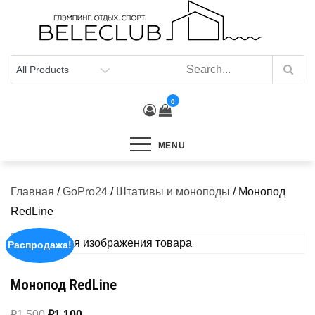
Skip
to
content
0
MENU
Главная
/
GoPro24
/
Штативы и моноподы
/ Монопод
RedLine
Распродажа!
Монопод RedLine
Первоначальная
Текущая
₽
1,500
₽
1,100