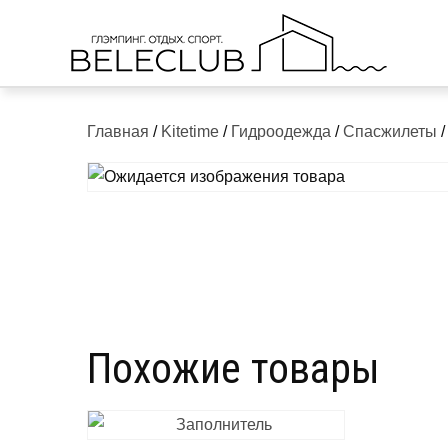
Skip
to
content
Главная
/
Kitetime
/
Гидроодежда
/
Спасжилеты
/
Похожие товары