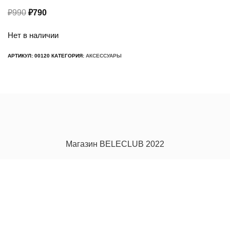
Первоначальная
Текущая
₽
990
₽
790
цена
цена:
Нет в наличии
составляла
₽790.
₽990.
АРТИКУЛ:
00120
КАТЕГОРИЯ:
АКСЕССУАРЫ
Магазин BELECLUB 2022