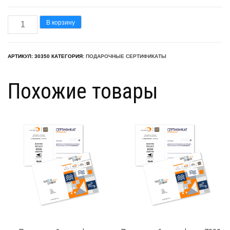
Количество
В корзину
товара
Подарочный
АРТИКУЛ:
30350
КАТЕГОРИЯ:
ПОДАРОЧНЫЕ СЕРТИФИКАТЫ
сертификат
15000
Похожие товары
руб.