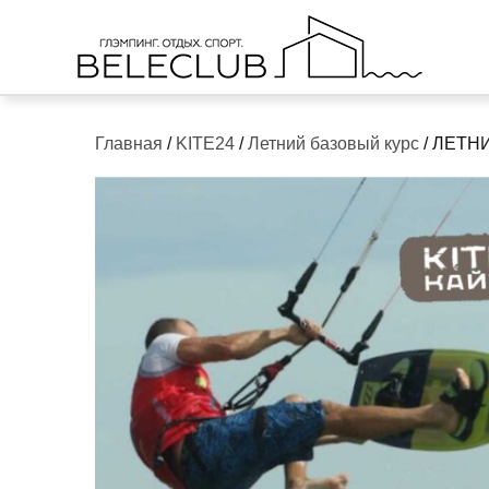
Skip
to
content
Главная
/
KITE24
/
Летний базовый курс
/ ЛЕТН